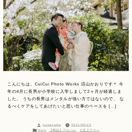
こんにちは。CuiCui Photo Works 沼山かおりです＊ 今
年の4月に長男が小学校に入学しまして2ヶ月が経過しま
した。 うちの長男はメンタルが強い方ではないので、 な
るべくケアをしてあげたいと思い仕事のペースを […]
投
numayama
2021/06/23
稿
カ
blog
、
【商品】アルバム
、
七五三プラン