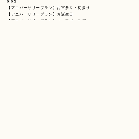
blog
【アニバーサリープラン】お宮参り・初参り
【アニバーサリープラン】お誕生日
【アニバーサリープラン】ハーフバースデー
【商品】アルバム
【商品】フォトフレーム
【育休とか日常とか、プラン】
【育休とか日常とか、プラン】授乳フォト
【育休とか日常とか、プラン】新生児
ぬまやまよもやま話
ウエディングプラン
ニューボーンフォトプラン
バースフォトプラン
マタニティーフォトプラン
七五三プラン
今日の1枚
冬
告知
夏
息子たちの話
息子と私35ミリ旅
撮影会