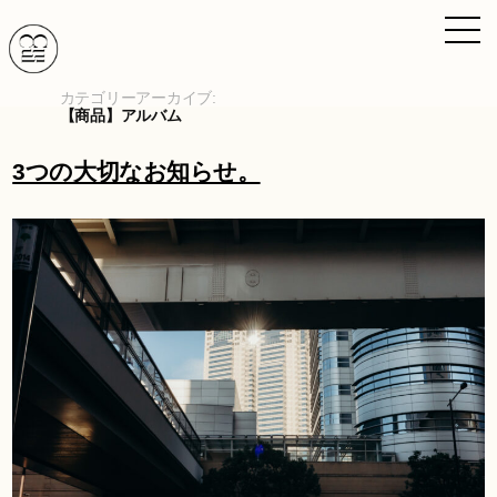
コ
ン
テ
ン
カテゴリーアーカイブ:
【商品】アルバム
ツ
へ
3つの大切なお知らせ。
ス
キ
ッ
プ