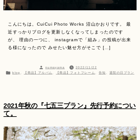
こんにちは。CuiCui Photo Works 沼山かおりです。 最
近すっかりブログを更新しなくなってしまったのです
が、 理由の一つに、 instagramで「組み」の投稿が出来
る様になったので みせたい魅せ方がそこで […]
投
numayama
2022/11/22
稿
カ
blog
、
【商品】アルバム
、
【商品】フォトフレーム
、
告知
、
退院の日プラン
者:
テ
ゴ
リ
ー:
2021年秋の『七五三プラン』先行予約につい
て。